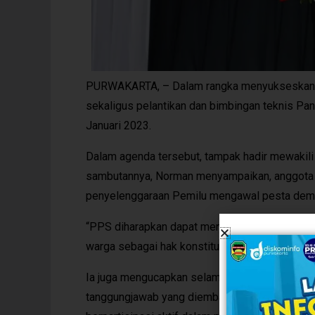
PURWAKARTA, – Dalam rangka menyukseskan P
sekaligus pelantikan dan bimbingan teknis Pa
Januari 2023.
Dalam agenda tersebut, tampak hadir mewakil
sambutannya, Norman menyampaikan, anggota P
penyelenggaraan Pemilu mengawal pesta demo
“PPS diharapkan dapat mendorong masyarakat 
warga sebagai hak konstitusional yang tidak bi
Ia juga mengucapkan selamat bertugas kepada
tanggungjawab yang diemban merupakan suatu