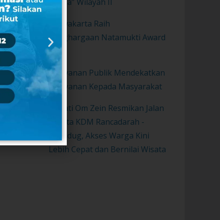
Sunda” Wilayah II
Purwakarta Raih
Penghargaan Natamukti Award
2021
Pelayanan Publik Mendekatkan
Pelayanan Kepada Masyarakat
Bupati Om Zein Resmikan Jalan
Wisata KDM Rancadarah -
Gurudug, Akses Warga Kini
Lebih Cepat dan Bernilai Wisata