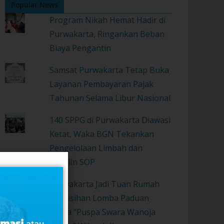
Popular News
Program Nikah Hemat Hadir di
Purwakarta, Ringankan Beban
Biaya Pengantin
Samsat Purwakarta Tetap Buka
Layanan Pembayaran Pajak
Tahunan Selama Libur Nasional
140 SPPG di Purwakarta Diawasi
Ketat, Waka BGN Tekankan
Pengelolaan Limbah dan
Disiplin SOP
Purwakarta Jadi Tuan Rumah
Penyisihan Lomba Paduan
Suara “Puspa Swara Wanoja