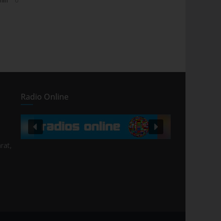
min
0
Radio Online
rat,