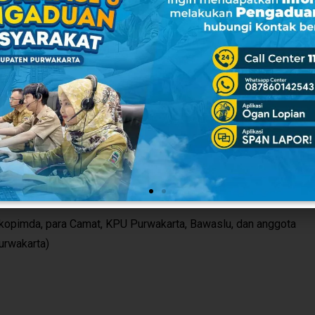
demokrasi di Kabupaten Purwakarta.
bupaten Purwakarta dapat menjalankan tugasnya secara
an yang kuat, jujur, adil dan netral, untuk memilih pemimpin
makmur dan sejahtera,” ujar Norman.
Ahmad Ikhsan Fathurrahman dalam keterangannya mengatakan,
eksi PPS Pemilu 2024 yang telah diselenggarakan sejak
 Kelurahan se-Kabupaten Purwakarata dikukuhkan, sekaligus
gota PPS tersebut,” kata Ikhsan.
kopimda, para Camat, KPU Purwakarta, Bawaslu, dan anggota
urwakarta)