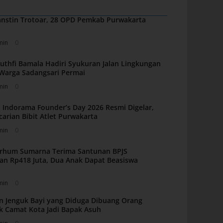
nstin Trotoar, 28 OPD Pemkab Purwakarta
min
0
uthfi Bamala Hadiri Syukuran Jalan Lingkungan
i Warga Sadangsari Permai
min
0
 Indorama Founder’s Day 2026 Resmi Digelar,
carian Bibit Atlet Purwakarta
min
0
arhum Sumarna Terima Santunan BPJS
an Rp418 Juta, Dua Anak Dapat Beasiswa
min
0
n Jenguk Bayi yang Diduga Dibuang Orang
k Camat Kota Jadi Bapak Asuh