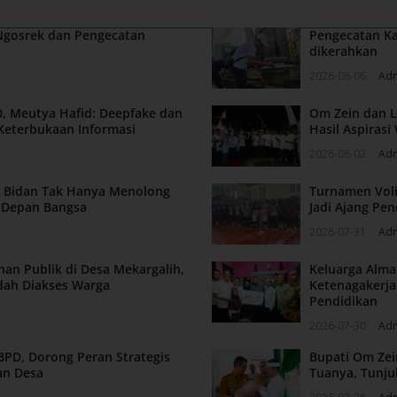
 Ngosrek dan Pengecatan
Pengecatan Ka
dikerahkan
2026-08-06
Ad
, Meutya Hafid: Deepfake dan
Om Zein dan L
Keterbukaan Informasi
Hasil Aspiras
2026-08-02
Ad
n: Bidan Tak Hanya Menolong
Turnamen Voli
a Depan Bangsa
Jadi Ajang Pen
2026-07-31
Ad
nan Publik di Desa Mekargalih,
Keluarga Alm
dah Diakses Warga
Ketenagakerja
Pendidikan
2026-07-30
Ad
BPD, Dorong Peran Strategis
Bupati Om Zei
an Desa
Tuanya, Tunju