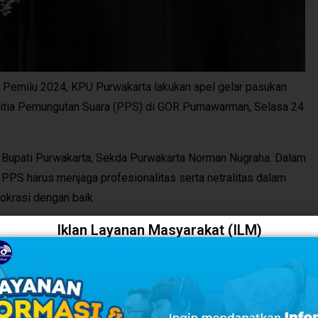
emilu 2024, KPU Purwakarta lakukan apel gelar pasukan
nitia Pemungutan Suara (PPS) di GOR Purnawarman, Selasa 24
i Bupati Purwakarta, Sekda Purwakarta Norman Nugraha. Dalam
PS harus menjaga profesionalitas serta netralitas dalam
krasi dengan baik.
Iklan Layanan Masyarakat (ILM)
untuk menggunakan hak pilihnya sekaligus menjamin hak
sa diintervensi oleh pihak manapun,” kata Norman.
 anggota PPS dan dapat melaksanakan tugas serta
 kehormatan dan kesempatan untuk mengabdi dan