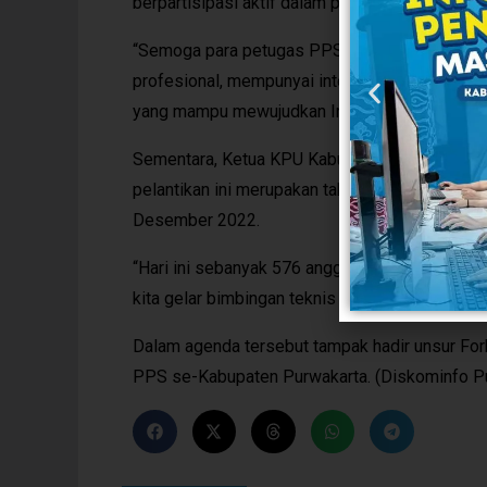
berpartisipasi aktif dalam pelaksanaan pesta 
“Semoga para petugas PPS Pemilu 2024 Se-Ka
profesional, mempunyai integritas, berkepribadi
yang mampu mewujudkan Indonesia yang lebih 
Sementara, Ketua KPU Kabupaten Purwakarta 
pelantikan ini merupakan tahap akhir dari sel
Desember 2022.
“Hari ini sebanyak 576 anggota PPS Desa dan
kita gelar bimbingan teknis juga untuk para ang
Dalam agenda tersebut tampak hadir unsur For
PPS se-Kabupaten Purwakarta. (Diskominfo P