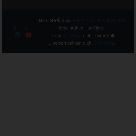
Hak Cipta © 2026
Radio PRO FM Purwakarta
.
Keseluruhan Hak Cipta.
Tema:
ColorMag
oleh ThemeGrill.
Dipersembahkan oleh
WordPress
.