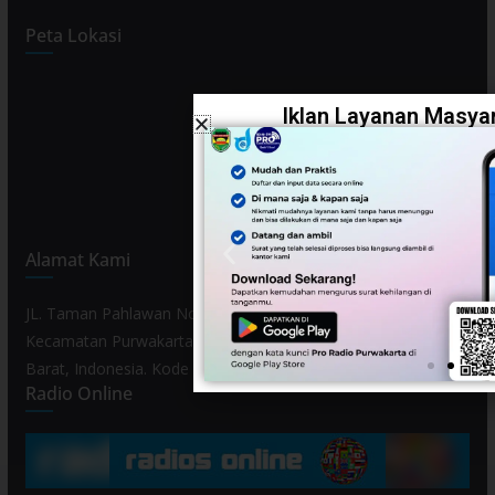
Peta Lokasi
Iklan Layanan Masyar
Alamat Kami
JL. Taman Pahlawan No. 80, Kelurahan Purwamekar,
Kecamatan Purwakarta, Kabupaten Purwakarta, Provinsi Jawa
Barat, Indonesia. Kode Pos 41119.
Radio Online