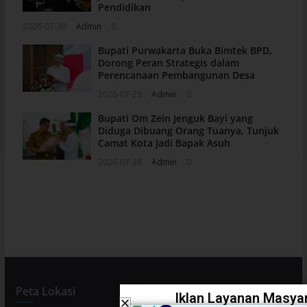
Pendidikan
2026-07-30
Admin
0
Bupati Purwakarta Buka Bimtek BPD,
Dorong Peran Strategis dalam
Perencanaan Pembangunan Desa
2026-07-29
Admin
0
Bupati Om Zein Jenguk Bayi yang
Diduga Dibuang Orang Tuanya, Tunjuk
Camat Kota Jadi Bapak Asuh
2026-07-28
Admin
0
Peta Lokasi
Iklan Layanan Masyar