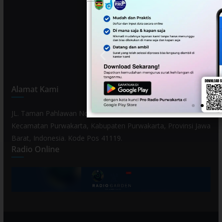
Alamat Kami
JL. Taman Pahlawan No. 80, Kelurahan Purwamekar,
Kecamatan Purwakarta, Kabupaten Purwakarta, Provinsi Jawa
Barat, Indonesia. Kode Pos 41119.
Radio Online