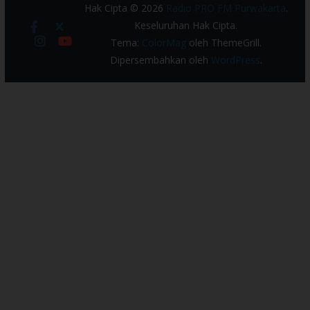
Hak Cipta © 2026
Radio PRO FM Purwakarta
.
Keseluruhan Hak Cipta.
Tema:
ColorMag
oleh ThemeGrill.
Dipersembahkan oleh
WordPress
.