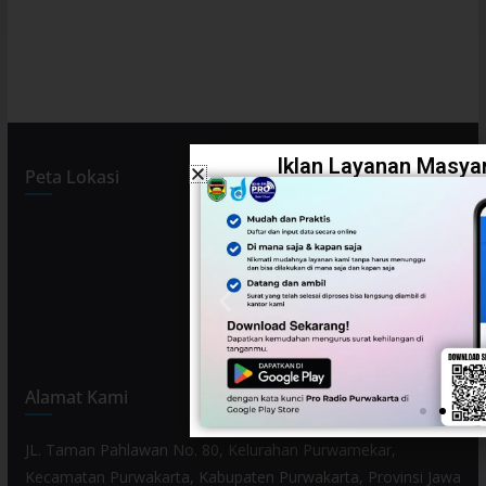
Iklan Layanan Masyar
Peta Lokasi
Alamat Kami
JL. Taman Pahlawan No. 80, Kelurahan Purwamekar,
Kecamatan Purwakarta, Kabupaten Purwakarta, Provinsi Jawa