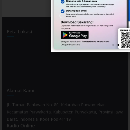
Peta Lokasi
Alamat Kami
JL. Taman Pahlawan No. 80, Kelurahan Purwamekar,
Kecamatan Purwakarta, Kabupaten Purwakarta, Provinsi Jawa
Barat, Indonesia. Kode Pos 41119.
Radio Online