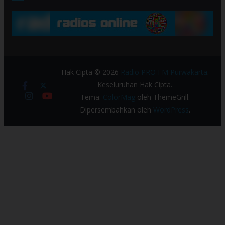
Hak Cipta © 2026
Radio PRO FM Purwakarta
.
Keseluruhan Hak Cipta.
Tema:
ColorMag
oleh ThemeGrill.
Dipersembahkan oleh
WordPress
.