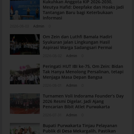
Kukuhkan Anggota KIP 2026-2030,
Meutya Hafid: Deepfake dan Hoaks Jadi
Tantangan Baru bagi Keterbukaan
Informasi
2026-08-03
Admin
0
Om Zein dan Luthfi Bamala Hadiri
Syukuran Jalan Lingkungan Hasil
Aspirasi Warga Sadangsari Permai
2026-08-02
Admin
0
Peringati HUT IBI ke-75, Om Zein: Bidan
Tak Hanya Menolong Persalinan, tetapi
Menjaga Masa Depan Bangsa
2026-08-01
Admin
0
Turnamen Voli Indorama Founder’s Day
2026 Resmi Digelar, Jadi Ajang
Pencarian Bibit Atlet Purwakarta
2026-07-31
Admin
0
Bupati Purwakarta Tinjau Pelayanan
Publik di Desa Mekargalih, Pastikan