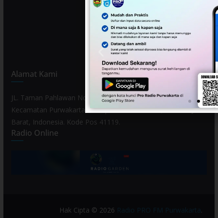
Alamat Kami
JL. Taman Pahlawan No. 80, Kelurahan Purwamekar,
Kecamatan Purwakarta, Kabupaten Purwakarta, Provinsi Jawa
Barat, Indonesia. Kode Pos 41119.
Radio Online
Hak Cipta © 2026
Radio PRO FM Purwakarta
.