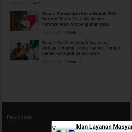
2026-07-30
Admin
0
Bupati Purwakarta Buka Bimtek BPD,
Dorong Peran Strategis dalam
Perencanaan Pembangunan Desa
2026-07-29
Admin
0
Bupati Om Zein Jenguk Bayi yang
Diduga Dibuang Orang Tuanya, Tunjuk
Camat Kota Jadi Bapak Asuh
2026-07-28
Admin
0
Peta Lokasi
Iklan Layanan Masyar