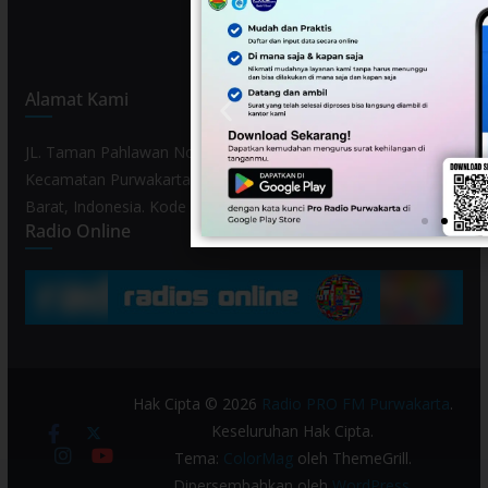
Alamat Kami
JL. Taman Pahlawan No. 80, Kelurahan Purwamekar,
Kecamatan Purwakarta, Kabupaten Purwakarta, Provinsi Jawa
Barat, Indonesia. Kode Pos 41119.
Radio Online
Hak Cipta © 2026
Radio PRO FM Purwakarta
.
Keseluruhan Hak Cipta.
Tema:
ColorMag
oleh ThemeGrill.
Dipersembahkan oleh
WordPress
.