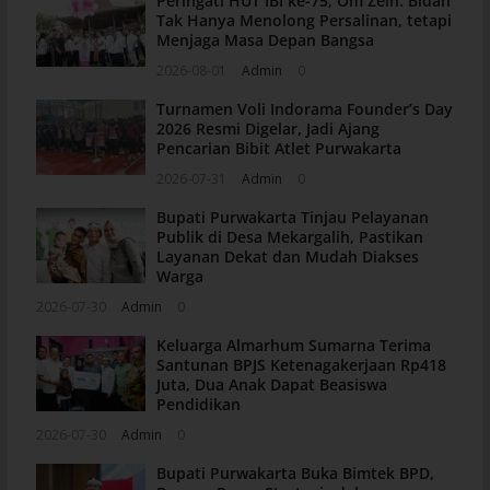
Peringati HUT IBI ke-75, Om Zein: Bidan
Tak Hanya Menolong Persalinan, tetapi
Menjaga Masa Depan Bangsa
2026-08-01
Admin
0
Turnamen Voli Indorama Founder’s Day
2026 Resmi Digelar, Jadi Ajang
Pencarian Bibit Atlet Purwakarta
2026-07-31
Admin
0
Bupati Purwakarta Tinjau Pelayanan
Publik di Desa Mekargalih, Pastikan
Layanan Dekat dan Mudah Diakses
Warga
2026-07-30
Admin
0
Keluarga Almarhum Sumarna Terima
Santunan BPJS Ketenagakerjaan Rp418
Juta, Dua Anak Dapat Beasiswa
Pendidikan
2026-07-30
Admin
0
Bupati Purwakarta Buka Bimtek BPD,