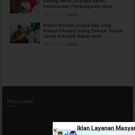
Dorong Peran Strategis dalam
Perencanaan Pembangunan Desa
2026-07-29
Admin
0
Bupati Om Zein Jenguk Bayi yang
Diduga Dibuang Orang Tuanya, Tunjuk
Camat Kota Jadi Bapak Asuh
2026-07-28
Admin
0
Peta Lokasi
Iklan Layanan Masyar