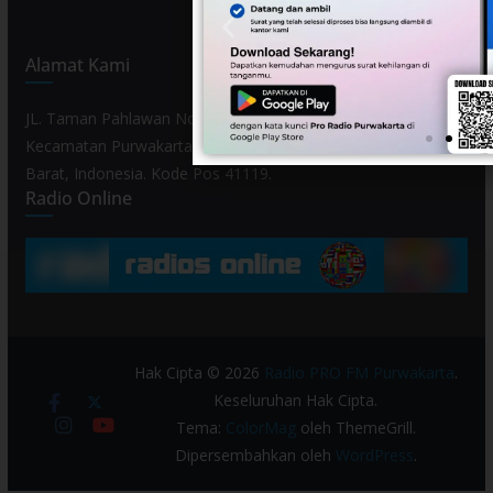
Alamat Kami
JL. Taman Pahlawan No. 80, Kelurahan Purwamekar,
Kecamatan Purwakarta, Kabupaten Purwakarta, Provinsi Jawa
Barat, Indonesia. Kode Pos 41119.
Radio Online
Hak Cipta © 2026
Radio PRO FM Purwakarta
.
Keseluruhan Hak Cipta.
Tema:
ColorMag
oleh ThemeGrill.
Dipersembahkan oleh
WordPress
.