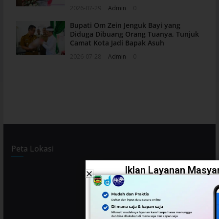
2026-07-29
Admin
0
Bupati Om Zein Jenguk Bayi yang
Diduga Dibuang Orang Tuanya, Tunjuk
Camat Kota Jadi Bapak Asuh
2026-07-28
Admin
0
Peta Lokasi
Iklan Layanan Masyar