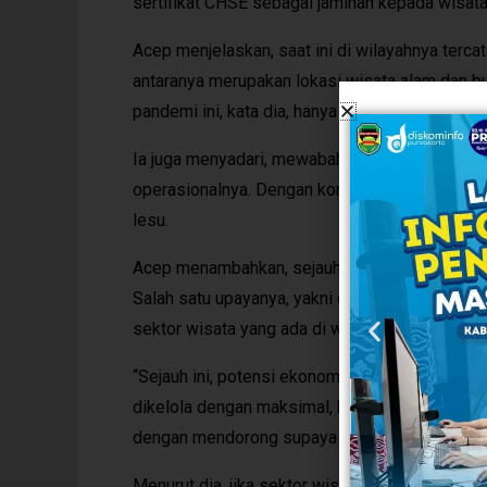
sertifikat CHSE sebagai jaminan kepada wisat
Acep menjelaskan, saat ini di wilayahnya tercat
antaranya merupakan lokasi wisata alam dan buat
pandemi ini, kata dia, hanya 50 persennya saja
Ia juga menyadari, mewabahnya Covid-19 ini 
operasionalnya. Dengan kondisi ini, pihaknya
lesu.
Acep menambahkan, sejauh ini jajarannya terus
Salah satu upayanya, yakni dengan mendorong
sektor wisata yang ada di wilayah mereka.
“Sejauh ini, potensi ekonomi dari pengembanga
dikelola dengan maksimal, baik oleh pemerinta
dengan mendorong supaya lebih berkembang,” 
Menurut dia, jika sektor wisata ini bisa dikelo