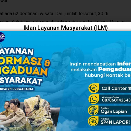
awan.
at ada 62 destinasi wisata. Dari jumlah tersebut, 30 di
an. Selebihnya, itu wisata religi, edukasi dan kuliner. Di masa
Iklan Layanan Masyarakat (ILM)
 yang beroperasi.
memaksa para pengelola wisata untu menghentikan sementara
 merasakan betul bagaimana perekonomian masyarakat menjadi
 berjibaku untuk membangun kekuatan di sektor pariwisata.
 masyarakat supaya lebih peka menggali potensi ekonomi di
n wisata cukup menjanjikan. Nah, potensi-potensi ini harus
h desa maupun masyarakat sekitar. Tugas kami sendiri, tak lain
kata dia.
la secara maksimal, dipastikan akan berimplikasi terhadap