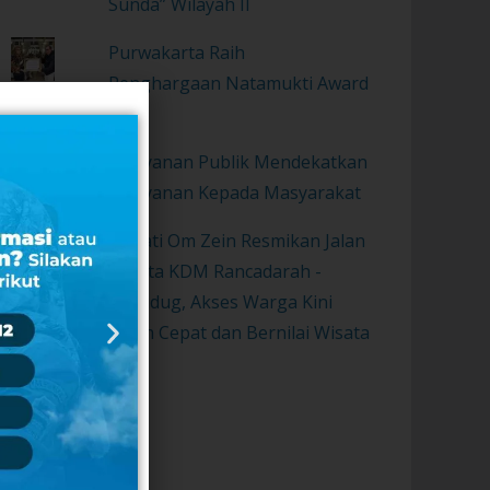
Sunda” Wilayah II
Purwakarta Raih
Penghargaan Natamukti Award
2021
Pelayanan Publik Mendekatkan
Pelayanan Kepada Masyarakat
Bupati Om Zein Resmikan Jalan
Wisata KDM Rancadarah -
Gurudug, Akses Warga Kini
Lebih Cepat dan Bernilai Wisata