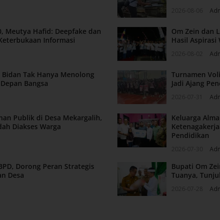
2026-08-06
Ad
, Meutya Hafid: Deepfake dan
Om Zein dan L
Keterbukaan Informasi
Hasil Aspiras
2026-08-02
Ad
n: Bidan Tak Hanya Menolong
Turnamen Voli
a Depan Bangsa
Jadi Ajang Pen
2026-07-31
Ad
nan Publik di Desa Mekargalih,
Keluarga Alm
dah Diakses Warga
Ketenagakerja
Pendidikan
2026-07-30
Ad
BPD, Dorong Peran Strategis
Bupati Om Zei
an Desa
Tuanya, Tunju
2026-07-28
Ad