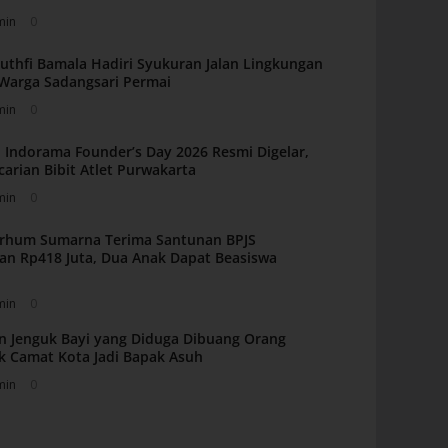
min
0
uthfi Bamala Hadiri Syukuran Jalan Lingkungan
i Warga Sadangsari Permai
min
0
 Indorama Founder’s Day 2026 Resmi Digelar,
carian Bibit Atlet Purwakarta
min
0
arhum Sumarna Terima Santunan BPJS
an Rp418 Juta, Dua Anak Dapat Beasiswa
min
0
n Jenguk Bayi yang Diduga Dibuang Orang
k Camat Kota Jadi Bapak Asuh
min
0