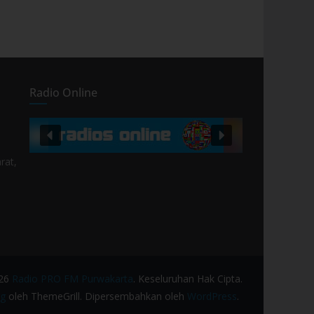
Radio Online
rat,
026
Radio PRO FM Purwakarta
. Keseluruhan Hak Cipta.
g
oleh ThemeGrill. Dipersembahkan oleh
WordPress
.