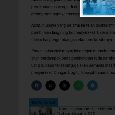
perekonomian warga di desa itu sendiri. Untuk
mendorong supaya masyarakat bisa mengembangk
Adapun upaya yang selama ini telah dilakukann
pembinaan langsung ke masyarakat. Dalam sosial
dalam hal pengembangan ekonomi kreatifnya.
Karena, pihaknya meyakini dengan memaksimal
akan berdampak pada peningkatan roda pereko
uang di desa tersebut juga akan semakin masif. 
masyarakat. Dengan begitu, kesejahteraan masy
Berita Terkait
Turun ke Jalan, Om Zein Pimpin
Trotoar Bersama OPD