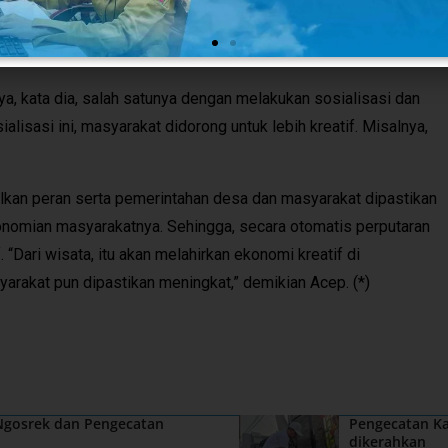
 itu, sambung dia, pihaknya akan terus berupaya membantu
an seluruh potensi agro bisnis di sektor wisata itu.
ya, kata dia, salah satunya dengan melakukan sosialisasi dan
isasi ini, masyarakat didorong untuk lebih kreatif. Misalnya,
kan peran serta pemerintahan desa dan masyarakat dipastikan
nomian masyarakatnya. Sehingga, secara otomatis perputaran
“Dari wisata, itu akan melahirkan ekonomi kreatif di
arakat pun dipastikan meningkat,” demikian Acep. (*)
 Ngosrek dan Pengecatan
Pengecatan Ka
dikerahkan