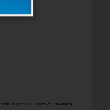
nstin Trotoar, 28 OPD Pemkab Purwakarta