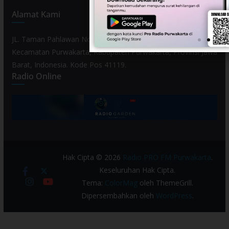
Alamat Kami
JL. Taman Pahlawan No. 80, Kelurahan Purwamekar,
Kecamatan Purwakarta, Kabupaten Purwakarta, Provinsi Jawa
Barat, Indonesia. Kode Pos 41119.
Radio Online
Hak Cipta © 2026
Radio PRO FM Purwakarta
.
Keseluruhan Hak Cipta.
Tema:
ColorMag
oleh ThemeGrill.
Dipersembahkan oleh
WordPress
.