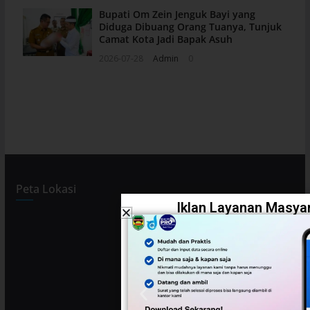
Bupati Om Zein Jenguk Bayi yang
Diduga Dibuang Orang Tuanya, Tunjuk
Camat Kota Jadi Bapak Asuh
2026-07-28
Admin
0
Peta Lokasi
Iklan Layanan Masyar