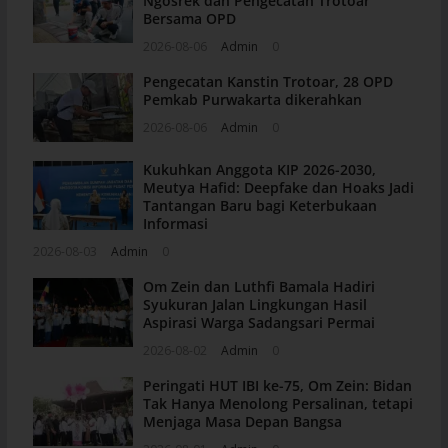
Ngosrek dan Pengecatan Trotoar
Bersama OPD
2026-08-06
Admin
0
Pengecatan Kanstin Trotoar, 28 OPD
Pemkab Purwakarta dikerahkan
2026-08-06
Admin
0
Kukuhkan Anggota KIP 2026-2030,
Meutya Hafid: Deepfake dan Hoaks Jadi
Tantangan Baru bagi Keterbukaan
Informasi
2026-08-03
Admin
0
Om Zein dan Luthfi Bamala Hadiri
Syukuran Jalan Lingkungan Hasil
Aspirasi Warga Sadangsari Permai
2026-08-02
Admin
0
Peringati HUT IBI ke-75, Om Zein: Bidan
Tak Hanya Menolong Persalinan, tetapi
Menjaga Masa Depan Bangsa