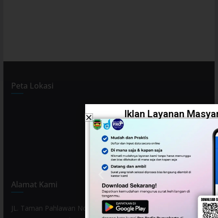
Peta Lokasi
Iklan Layanan Masyar
Alamat Kami
JL. Taman Pahlawan No. 80, Kelurahan Purwamekar,