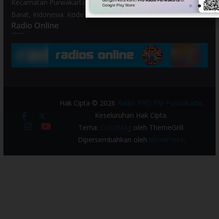
Kecamatan Purwakarta, Kabupaten Purwakarta, Provinsi Jawa
Barat, Indonesia. Kode Pos 41119.
Radio Online
Hak Cipta © 2026
Radio PRO FM Purwakarta
.
Keseluruhan Hak Cipta.
Tema:
ColorMag
oleh ThemeGrill.
Dipersembahkan oleh
WordPress
.