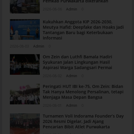
Pemkab Purwakarta dikerahkan
2026-08-06
Admin
0
Kukuhkan Anggota KIP 2026-2030,
Meutya Hafid: Deepfake dan Hoaks Jadi
Tantangan Baru bagi Keterbukaan
Informasi
2026-08-03
Admin
0
Om Zein dan Luthfi Bamala Hadiri
Syukuran Jalan Lingkungan Hasil
Aspirasi Warga Sadangsari Permai
2026-08-02
Admin
0
Peringati HUT IBI ke-75, Om Zein: Bidan
Tak Hanya Menolong Persalinan, tetapi
Menjaga Masa Depan Bangsa
2026-08-01
Admin
0
Turnamen Voli Indorama Founder’s Day
2026 Resmi Digelar, Jadi Ajang
Pencarian Bibit Atlet Purwakarta