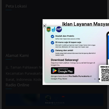
Peta Lokasi
Iklan Layanan Masyar
Alamat Kami
JL. Taman Pahlawan No. 80, Kelurahan Purwamekar,
Kecamatan Purwakarta, Kabupaten Purwakarta, Provinsi Jawa
Barat, Indonesia. Kode Pos 41119.
Radio Online