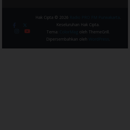
Hak Cipta © 2026
Radio PRO FM Purwakarta
.
Keseluruhan Hak Cipta.
Tema:
ColorMag
oleh ThemeGrill.
Dipersembahkan oleh
WordPress
.