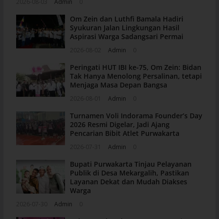
2026-08-03
Admin
0
Om Zein dan Luthfi Bamala Hadiri
Syukuran Jalan Lingkungan Hasil
Aspirasi Warga Sadangsari Permai
2026-08-02
Admin
0
Peringati HUT IBI ke-75, Om Zein: Bidan
Tak Hanya Menolong Persalinan, tetapi
Menjaga Masa Depan Bangsa
2026-08-01
Admin
0
Turnamen Voli Indorama Founder’s Day
2026 Resmi Digelar, Jadi Ajang
Pencarian Bibit Atlet Purwakarta
2026-07-31
Admin
0
Bupati Purwakarta Tinjau Pelayanan
Publik di Desa Mekargalih, Pastikan
Layanan Dekat dan Mudah Diakses
Warga
2026-07-30
Admin
0