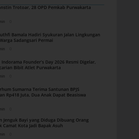
nstin Trotoar, 28 OPD Pemkab Purwakarta
min
0
uthfi Bamala Hadiri Syukuran Jalan Lingkungan
i Warga Sadangsari Permai
min
0
 Indorama Founder’s Day 2026 Resmi Digelar,
carian Bibit Atlet Purwakarta
min
0
arhum Sumarna Terima Santunan BPJS
an Rp418 Juta, Dua Anak Dapat Beasiswa
min
0
n Jenguk Bayi yang Diduga Dibuang Orang
k Camat Kota Jadi Bapak Asuh
min
0