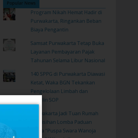
Popular News
Program Nikah Hemat Hadir di
Purwakarta, Ringankan Beban
Biaya Pengantin
Samsat Purwakarta Tetap Buka
Layanan Pembayaran Pajak
Tahunan Selama Libur Nasional
140 SPPG di Purwakarta Diawasi
Ketat, Waka BGN Tekankan
Pengelolaan Limbah dan
Disiplin SOP
Purwakarta Jadi Tuan Rumah
Penyisihan Lomba Paduan
Suara “Puspa Swara Wanoja