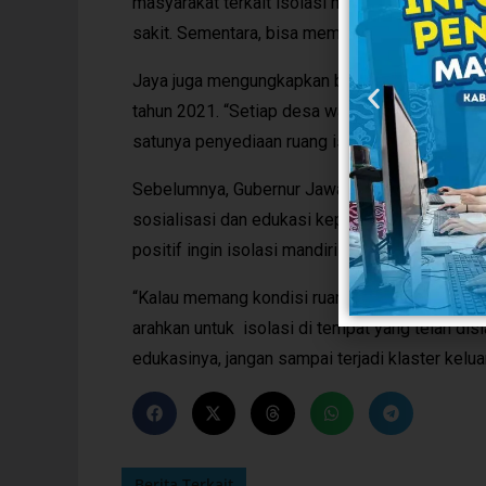
masyarakat terkait isolasi mandiri ini. “Jadi, k
sakit. Sementara, bisa memanfaatkan ruang iso
Jaya juga mengungkapkan bahwa anggaran peny
tahun 2021. “Setiap desa wajib mengganggark
satunya penyediaan ruang isolasi dan kegiatan
Sebelumnya, Gubernur Jawa Barat, Ridwan Kam
sosialisasi dan edukasi kepada masyarakat ter
positif ingin isolasi mandiri namun sebelumny
“Kalau memang kondisi ruangan di rumah atau 
arahkan untuk isolasi di tempat yang telah dis
edukasinya, jangan sampai terjadi klaster kelua
Berita Terkait