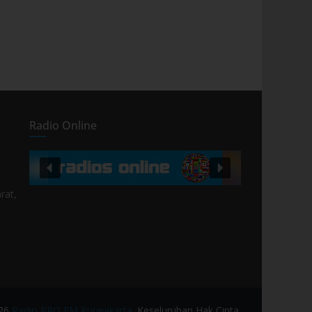
Radio Online
rat,
026
Radio PRO FM Purwakarta
. Keseluruhan Hak Cipta.