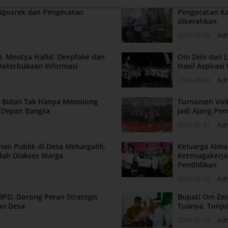
 Ngosrek dan Pengecatan
Pengecatan Ka
dikerahkan
2026-08-06
Ad
, Meutya Hafid: Deepfake dan
Om Zein dan L
Keterbukaan Informasi
Hasil Aspiras
2026-08-02
Ad
n: Bidan Tak Hanya Menolong
Turnamen Voli
a Depan Bangsa
Jadi Ajang Pen
2026-07-31
Ad
nan Publik di Desa Mekargalih,
Keluarga Alm
dah Diakses Warga
Ketenagakerja
Pendidikan
2026-07-30
Ad
BPD, Dorong Peran Strategis
Bupati Om Zei
an Desa
Tuanya, Tunju
2026-07-28
Ad