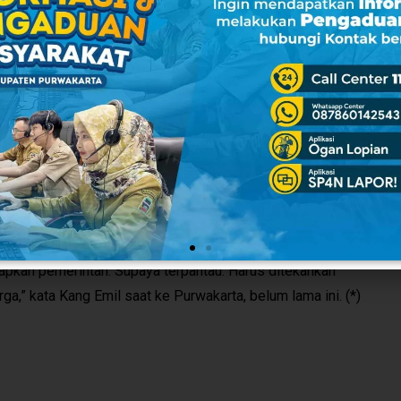
alau yang gejalanya ringan jangan keukeuh ingin dirawat di rumah
lasi di desa masing-masing,” kata Jaya.
ediaan ruang isolasi di desa-desa bersumber dari dana desa
an kegiatan pencegahan dan penanganan covid-19 salah
 PPKM mikro,” ujarnya.
il berpesan supaya para kepala desa bisa menguatkan
kait isolasi mandiri. Jangan sampai, warga yang terkonfirmasi
a tidak memerhatikan kondisi lingkungannya.
lingkungannya memungkinkan ya silahkan. Tapi, lebih bagusnya
iapkan pemerintah. Supaya terpantau. Harus ditekankan
rga,” kata Kang Emil saat ke Purwakarta, belum lama ini. (*)