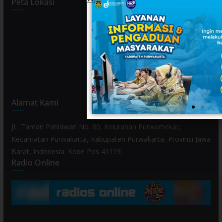
Peta Lokasi
Alamat Kami
JL. Taman Pahlawan No. 80, Kelurahan Purwamekar,
Kecamatan Purwakarta, Kabupaten Purwakarta, Provinsi Jawa
Barat, Indonesia. Kode Pos 41119.
Radio Online