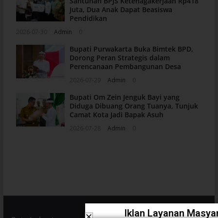
Santunan BPJS Ketenagakerjaan Rp418
Juta, Dua Anak Dapat Beasiswa
Pendidikan
2026-07-30
Admin
0
Bupati Purwakarta Buka Bimtek BPD,
Dorong Peran Strategis dalam
Perencanaan Pembangunan Desa
2026-07-29
Admin
0
Bupati Om Zein Jenguk Bayi yang
Diduga Dibuang Orang Tuanya, Tunjuk
Camat Kota Jadi Bapak Asuh
2026-07-28
Admin
0
Iklan Layanan Masyar