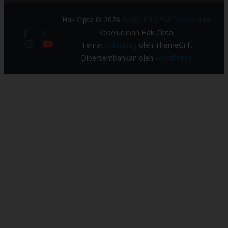
Hak Cipta © 2026
Radio PRO FM Purwakarta
.
Keseluruhan Hak Cipta.
Tema:
ColorMag
oleh ThemeGrill.
Dipersembahkan oleh
WordPress
.