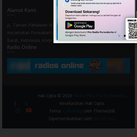
Alamat Kami
JL. Taman Pahlawan No. 80, Kelurahan Purwamekar,
Kecamatan Purwakarta, Kabupaten Purwakarta, Provinsi Jawa
Barat, Indonesia. Kode Pos 41119.
Radio Online
Hak Cipta © 2026
Radio PRO FM Purwakarta
.
Keseluruhan Hak Cipta.
Tema:
ColorMag
oleh ThemeGrill.
Dipersembahkan oleh
WordPress
.