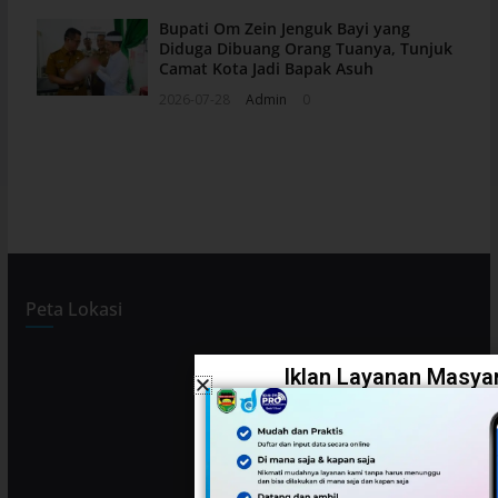
Bupati Om Zein Jenguk Bayi yang
Diduga Dibuang Orang Tuanya, Tunjuk
Camat Kota Jadi Bapak Asuh
2026-07-28
Admin
0
Peta Lokasi
Iklan Layanan Masyar