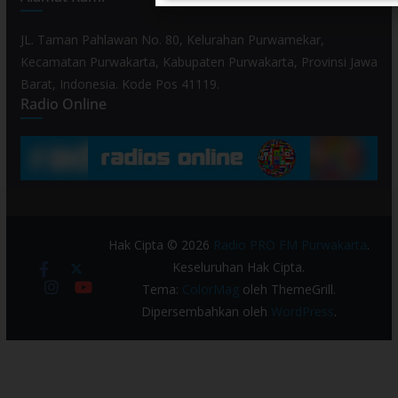
JL. Taman Pahlawan No. 80, Kelurahan Purwamekar,
Kecamatan Purwakarta, Kabupaten Purwakarta, Provinsi Jawa
Barat, Indonesia. Kode Pos 41119.
Radio Online
Hak Cipta © 2026
Radio PRO FM Purwakarta
.
Keseluruhan Hak Cipta.
Tema:
ColorMag
oleh ThemeGrill.
Dipersembahkan oleh
WordPress
.