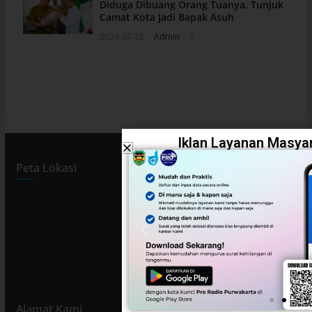
Diduga Dibuang Orang Tuanya, Tunjuk
Camat Kota Jadi Bapak Asuh
2026-07-28
Admin
0
Iklan Layanan Masyar
Peta Lokasi
Alamat Kami