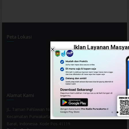
Peta Lokasi
Iklan Layanan Masyar
Alamat Kami
JL. Taman Pahlawan No. 80, Kelurahan Purwamekar,
Kecamatan Purwakarta, Kabupaten Purwakarta, Provinsi Jawa
Barat, Indonesia. Kode Pos 41119.