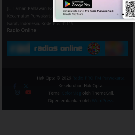
JL. Taman Pahlawan No. 80, Kelurahan Purwamekar,
Kecamatan Purwakarta, Kabupaten Purwakarta, Provinsi Jawa
Barat, Indonesia. Kode Pos 41119.
Radio Online
Hak Cipta © 2026
Radio PRO FM Purwakarta
.
Keseluruhan Hak Cipta.
Tema:
ColorMag
oleh ThemeGrill.
Dipersembahkan oleh
WordPress
.