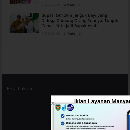
2026-07-29
Admin
0
Bupati Om Zein Jenguk Bayi yang
Diduga Dibuang Orang Tuanya, Tunjuk
Camat Kota Jadi Bapak Asuh
2026-07-28
Admin
0
Peta Lokasi
Iklan Layanan Masyar