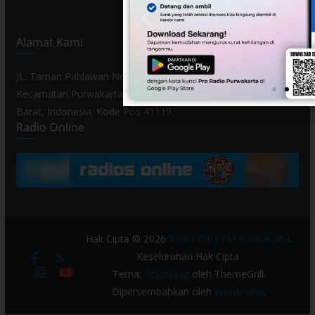
Alamat Kami
JL. Taman Pahlawan No. 80, Kelurahan Purwamekar,
Kecamatan Purwakarta, Kabupaten Purwakarta, Provinsi Jawa
Barat, Indonesia. Kode Pos 41119.
Radio Online
Hak Cipta © 2026
Radio PRO FM Purwakarta
.
Keseluruhan Hak Cipta.
Tema:
ColorMag
oleh ThemeGrill.
Dipersembahkan oleh
WordPress
.