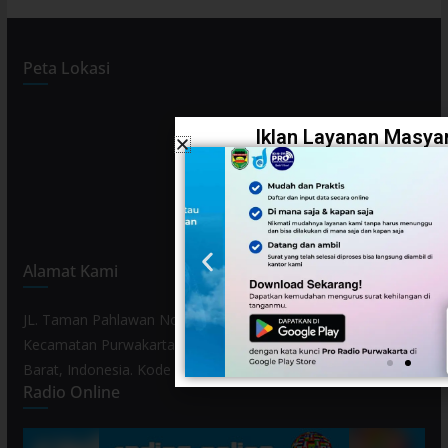
Peta Lokasi
Iklan Layanan Masyar
Alamat Kami
JL. Taman Pahlawan No. 80, Kelurahan Purwamekar,
Kecamatan Purwakarta, Kabupaten Purwakarta, Provinsi Jawa
Barat, Indonesia. Kode Pos 41119.
Radio Online