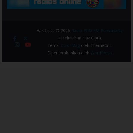
Hak Cipta © 2026
Radio PRO FM Purwakarta
.
Keseluruhan Hak Cipta.
Tema:
ColorMag
oleh ThemeGrill.
Dipersembahkan oleh
WordPress
.