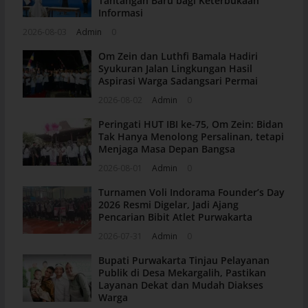
Tantangan Baru bagi Keterbukaan
Informasi
2026-08-03
Admin
0
Om Zein dan Luthfi Bamala Hadiri
Syukuran Jalan Lingkungan Hasil
Aspirasi Warga Sadangsari Permai
2026-08-02
Admin
0
Peringati HUT IBI ke-75, Om Zein: Bidan
Tak Hanya Menolong Persalinan, tetapi
Menjaga Masa Depan Bangsa
2026-08-01
Admin
0
Turnamen Voli Indorama Founder’s Day
2026 Resmi Digelar, Jadi Ajang
Pencarian Bibit Atlet Purwakarta
2026-07-31
Admin
0
Bupati Purwakarta Tinjau Pelayanan
Publik di Desa Mekargalih, Pastikan
Layanan Dekat dan Mudah Diakses
Warga