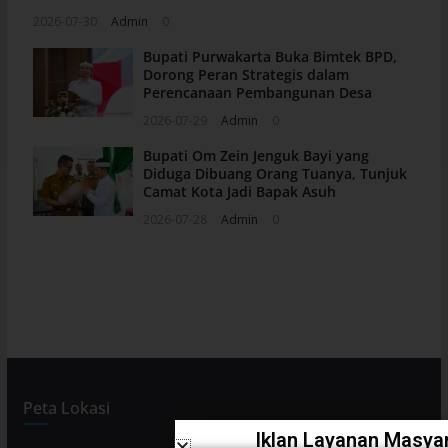
2026-07-30
Admin
0
Bupati Purwakarta Buka Bimtek BPD,
Dorong Peran Strategis dalam
Perencanaan Pembangunan Desa
2026-07-29
Admin
0
Bupati Om Zein Jenguk Bayi yang
Diduga Dibuang Orang Tuanya, Tunjuk
Camat Kota Jadi Bapak Asuh
2026-07-28
Admin
0
Peta Lokasi
Iklan Layanan Masyar