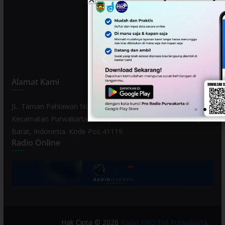
Alamat Kami
JL. Taman Pahlawan No. 80, Kelurahan Purwamekar,
Kecamatan Purwakarta, Kabupaten Purwakarta, Provinsi Jawa
Barat, Indonesia. Kode Pos 41119.
Radio Online
Hak Cipta © 2026
Radio PRO FM Purwakarta
.