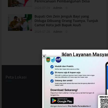
Perencanaan Pembangunan Desa
2026-07-29
Admin
0
Bupati Om Zein Jenguk Bayi yang
Diduga Dibuang Orang Tuanya, Tunjuk
Camat Kota Jadi Bapak Asuh
2026-07-28
Admin
0
Iklan Layanan Masyar
Peta Lokasi