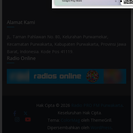
Alamat Kami
JL. Taman Pahlawan No. 80, Kelurahan Purwamekar,
Kecamatan Purwakarta, Kabupaten Purwakarta, Provinsi Jawa
Barat, Indonesia. Kode Pos 41119.
Radio Online
Hak Cipta © 2026
Radio PRO FM Purwakarta
.
Keseluruhan Hak Cipta.
Tema:
ColorMag
oleh ThemeGrill.
Dipersembahkan oleh
WordPress
.