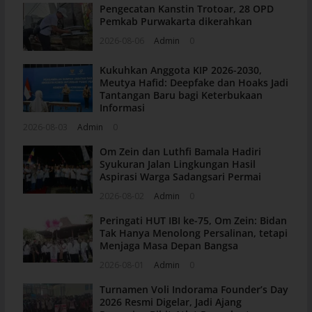
Pengecatan Kanstin Trotoar, 28 OPD
Pemkab Purwakarta dikerahkan
2026-08-06
Admin
0
Kukuhkan Anggota KIP 2026-2030,
Meutya Hafid: Deepfake dan Hoaks Jadi
Tantangan Baru bagi Keterbukaan
Informasi
2026-08-03
Admin
0
Om Zein dan Luthfi Bamala Hadiri
Syukuran Jalan Lingkungan Hasil
Aspirasi Warga Sadangsari Permai
2026-08-02
Admin
0
Peringati HUT IBI ke-75, Om Zein: Bidan
Tak Hanya Menolong Persalinan, tetapi
Menjaga Masa Depan Bangsa
2026-08-01
Admin
0
Turnamen Voli Indorama Founder’s Day
2026 Resmi Digelar, Jadi Ajang