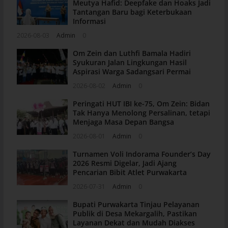
Meutya Hafid: Deepfake dan Hoaks Jadi
Tantangan Baru bagi Keterbukaan
Informasi
2026-08-03
Admin
0
Om Zein dan Luthfi Bamala Hadiri
Syukuran Jalan Lingkungan Hasil
Aspirasi Warga Sadangsari Permai
2026-08-02
Admin
0
Peringati HUT IBI ke-75, Om Zein: Bidan
Tak Hanya Menolong Persalinan, tetapi
Menjaga Masa Depan Bangsa
2026-08-01
Admin
0
Turnamen Voli Indorama Founder’s Day
2026 Resmi Digelar, Jadi Ajang
Pencarian Bibit Atlet Purwakarta
2026-07-31
Admin
0
Bupati Purwakarta Tinjau Pelayanan
Publik di Desa Mekargalih, Pastikan
Layanan Dekat dan Mudah Diakses