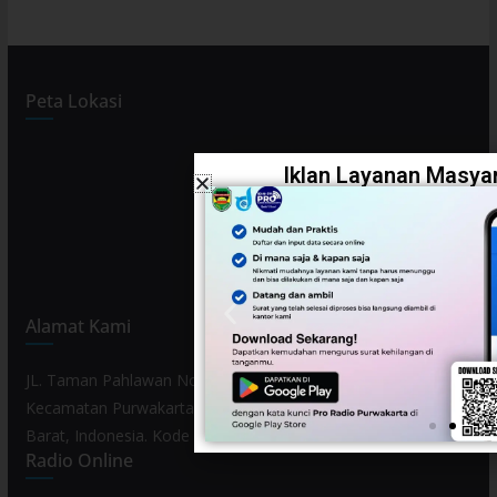
Peta Lokasi
Iklan Layanan Masyar
Alamat Kami
JL. Taman Pahlawan No. 80, Kelurahan Purwamekar,
Kecamatan Purwakarta, Kabupaten Purwakarta, Provinsi Jawa
Barat, Indonesia. Kode Pos 41119.
Radio Online