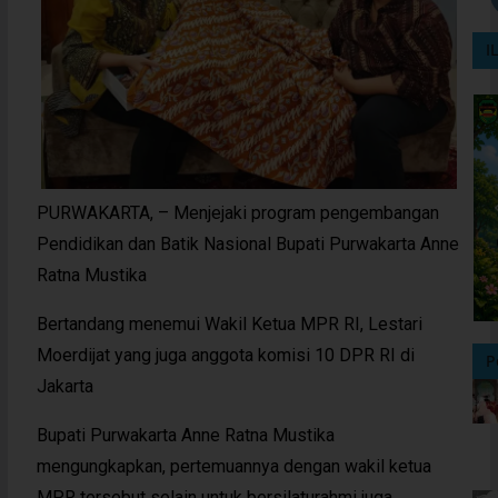
I
PURWAKARTA, – Menjejaki program pengembangan
Pendidikan dan Batik Nasional Bupati Purwakarta Anne
Ratna Mustika
Bertandang menemui Wakil Ketua MPR RI, Lestari
Moerdijat yang juga anggota komisi 10 DPR RI di
P
Jakarta
Bupati Purwakarta Anne Ratna Mustika
mengungkapkan, pertemuannya dengan wakil ketua
MPR tersebut selain untuk bersilaturahmi juga