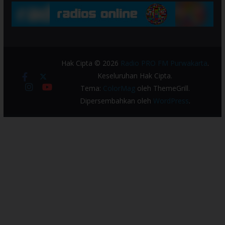
Hak Cipta © 2026
Radio PRO FM Purwakarta
.
Keseluruhan Hak Cipta.
Tema:
ColorMag
oleh ThemeGrill.
Dipersembahkan oleh
WordPress
.