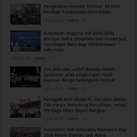
Pengecatan Kanstin Trotoar, 28 OPD
Pemkab Purwakarta dikerahkan
2026-08-06
Admin
0
Kukuhkan Anggota KIP 2026-2030,
Meutya Hafid: Deepfake dan Hoaks Jadi
Tantangan Baru bagi Keterbukaan
Informasi
2026-08-03
Admin
0
Om Zein dan Luthfi Bamala Hadiri
Syukuran Jalan Lingkungan Hasil
Aspirasi Warga Sadangsari Permai
2026-08-02
Admin
0
Peringati HUT IBI ke-75, Om Zein: Bidan
Tak Hanya Menolong Persalinan, tetapi
Menjaga Masa Depan Bangsa
2026-08-01
Admin
0
Turnamen Voli Indorama Founder’s Day
2026 Resmi Digelar, Jadi Ajang