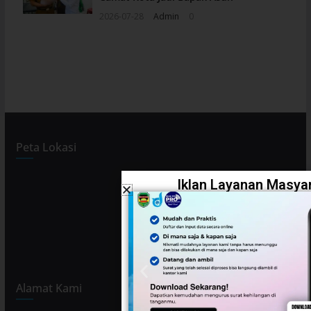
2026-07-28
Admin
0
Peta Lokasi
Iklan Layanan Masyar
Alamat Kami