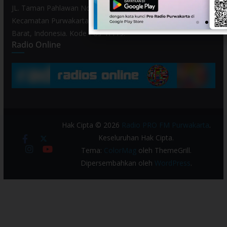
JL. Taman Pahlawan No. 80, Kelurahan Purwamekar,
Kecamatan Purwakarta, Kabupaten Purwakarta, Provinsi Jawa
Barat, Indonesia. Kode Pos 41119.
Radio Online
Hak Cipta © 2026
Radio PRO FM Purwakarta
.
Keseluruhan Hak Cipta.
Tema:
ColorMag
oleh ThemeGrill.
Dipersembahkan oleh
WordPress
.