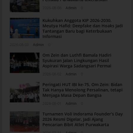
2026-08-06
Admin
0
Kukuhkan Anggota KIP 2026-2030,
Meutya Hafid: Deepfake dan Hoaks Jadi
Tantangan Baru bagi Keterbukaan
Informasi
2026-08-03
Admin
0
Om Zein dan Luthfi Bamala Hadiri
Syukuran Jalan Lingkungan Hasil
Aspirasi Warga Sadangsari Permai
2026-08-02
Admin
0
Peringati HUT IBI ke-75, Om Zein: Bidan
Tak Hanya Menolong Persalinan, tetapi
Menjaga Masa Depan Bangsa
2026-08-01
Admin
0
Turnamen Voli Indorama Founder’s Day
2026 Resmi Digelar, Jadi Ajang
Pencarian Bibit Atlet Purwakarta
2026-07-31
Admin
0