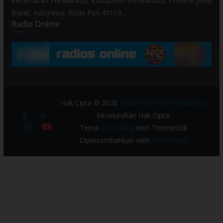
Kecamatan Purwakarta, Kabupaten Purwakarta, Provinsi Jawa
Barat, Indonesia. Kode Pos 41119.
Radio Online
Hak Cipta © 2026
Radio PRO FM Purwakarta
.
Keseluruhan Hak Cipta.
Tema:
ColorMag
oleh ThemeGrill.
Dipersembahkan oleh
WordPress
.