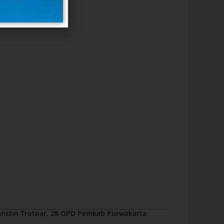
nstin Trotoar, 28 OPD Pemkab Purwakarta