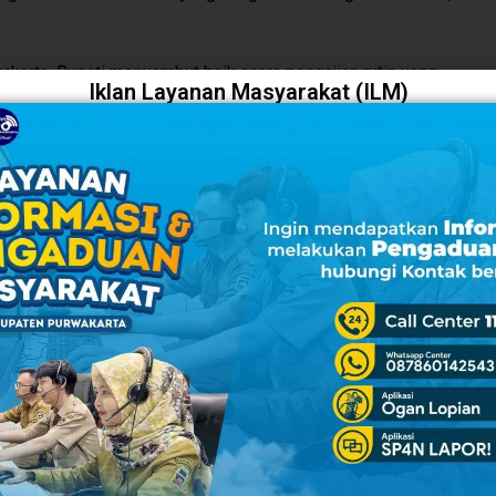
arta, Bupati menyambut baik acara pengajian rutin yang
Iklan Layanan Masyarakat (ILM)
aten Purwakarta, diharapkan masyarakat mendapatkan ilmu
rikan bekal bagi generasi di masa kini dan masa mendatang.
ahmi dengan pengurus baru DKM Masjid Besar Baiturrahim
 dan pengajian dimanapun dapat berjalan dengan lancar dan
dapat menyerap semua ilmu atau nilai-nilai yang disampaikan
ta Ambu Anne.
sih dan mengapresiasi setinggi-tingginya kepada para alim
a atas kebersamaannya dalam membangun masyarakat
lered melalui berbagai kegiatan keagamaan.
ih kepada seluruh jajaran pengurus DKM Masjid Besar
a berkolaborasi dengan Pemerintah Kecamatan beserta