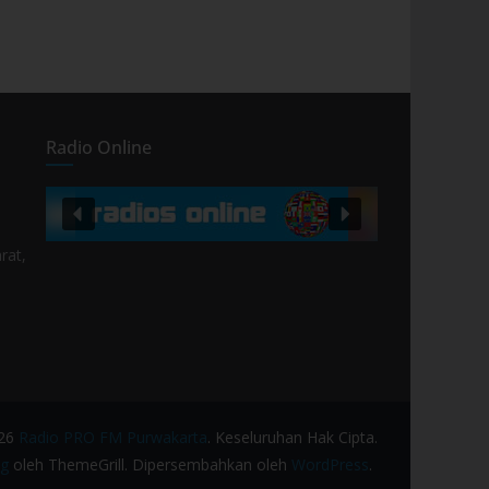
Radio Online
rat,
026
Radio PRO FM Purwakarta
. Keseluruhan Hak Cipta.
g
oleh ThemeGrill. Dipersembahkan oleh
WordPress
.