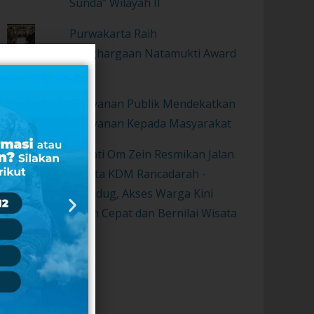
Sunda” Wilayah II
Purwakarta Raih
Penghargaan Natamukti Award
2021
Pelayanan Publik Mendekatkan
Pelayanan Kepada Masyarakat
Bupati Om Zein Resmikan Jalan
Wisata KDM Rancadarah -
Gurudug, Akses Warga Kini
Lebih Cepat dan Bernilai Wisata