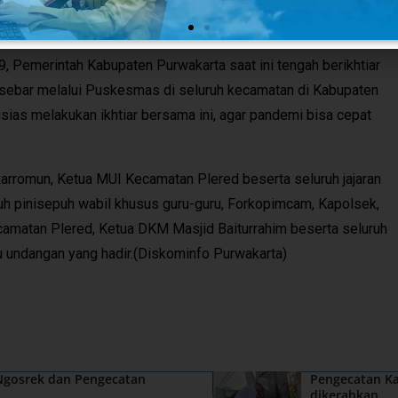
rrahmi dan komitmen bersama dalam membangun SDM muslim
pi masa depan yang hendak dilaluinya.
, Pemerintah Kabupaten Purwakarta saat ini tengah berikhtiar
isebar melalui Puskesmas di seluruh kecamatan di Kabupaten
sias melakukan ikhtiar bersama ini, agar pandemi bisa cepat
arromun, Ketua MUI Kecamatan Plered beserta seluruh jajaran
puh pinisepuh wabil khusus guru-guru, Forkopimcam, Kapolsek,
amatan Plered, Ketua DKM Masjid Baiturrahim beserta seluruh
mu undangan yang hadir.(Diskominfo Purwakarta)
 Ngosrek dan Pengecatan
Pengecatan Ka
dikerahkan