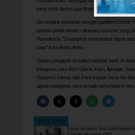
Forkopimcam, sehingga bisa terwujud silatu
yang cinta damai juga dinamis dalam menghada
Sementara, berkaitan dengan pandemi Covid-19
melalui pelaksanaan vaksinasi booster yang d
Purwakarta. “Diharapkan masyarakat dapat antu
usai,” kata Ambu Anne.
Dalam pengajian tersebut nampak hadir Al-Muk
pengurus, para Alim Ulama, Kiayi, Ajengan, Se
Danramil, Camat, dan Para Kepala Desa Se-Kec
jajaran pengurus, para jamaah serta hadirin ta
Berita Terkait
Turun ke Jalan, Om Zein Pimpin
Trotoar Bersama OPD