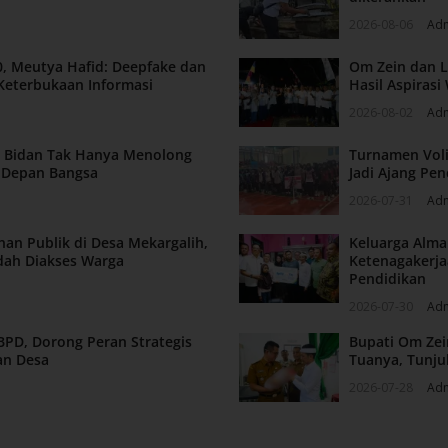
2026-08-06
Ad
, Meutya Hafid: Deepfake dan
Om Zein dan L
Keterbukaan Informasi
Hasil Aspiras
2026-08-02
Ad
n: Bidan Tak Hanya Menolong
Turnamen Voli
a Depan Bangsa
Jadi Ajang Pen
2026-07-31
Ad
nan Publik di Desa Mekargalih,
Keluarga Alm
dah Diakses Warga
Ketenagakerja
Pendidikan
2026-07-30
Ad
BPD, Dorong Peran Strategis
Bupati Om Zei
an Desa
Tuanya, Tunju
2026-07-28
Ad