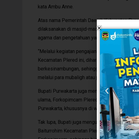
kata Ambu Anne.
Atas nama Pemerintah Daerah Kabupaten Purwak
dilaksanakan di masjid-masjid besar di Kabup
agama dan pengetahuan yang luas untuk membe
“Melalui kegiatan pengajian rutin dan silatur
Kecamatan Plered ini, diharapkan pengajian ini
berkesinambungan, sehingga jamaah pengajian 
melalui para mubaligh atau pemuka agama,” ka
Bupati Purwakarta juga mengucapkan terima ka
ulama, Forkopimcam Plered, para kepala des
Purwakarta, khususnya di wilayah Kecamatan P
Tak lupa, Bupati juga mengucapkan terima kas
Baiturrohim Kecamatan Plered yang senantias