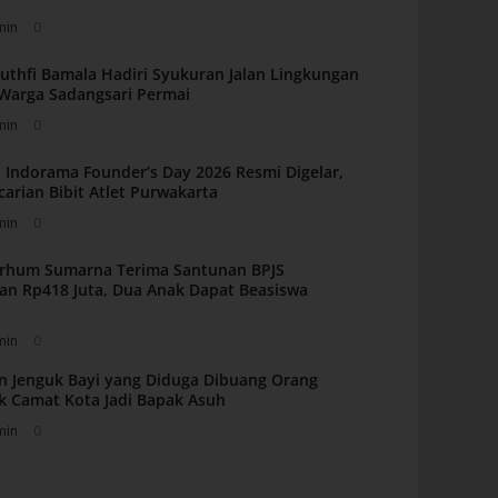
min
0
uthfi Bamala Hadiri Syukuran Jalan Lingkungan
i Warga Sadangsari Permai
min
0
 Indorama Founder’s Day 2026 Resmi Digelar,
carian Bibit Atlet Purwakarta
min
0
arhum Sumarna Terima Santunan BPJS
an Rp418 Juta, Dua Anak Dapat Beasiswa
min
0
n Jenguk Bayi yang Diduga Dibuang Orang
k Camat Kota Jadi Bapak Asuh
min
0