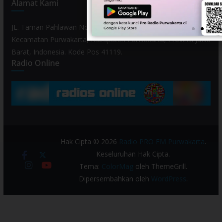
Alamat Kami
JL. Taman Pahlawan No. 80, Kelurahan Purwamekar,
Kecamatan Purwakarta, Kabupaten Purwakarta, Provinsi Jawa
Barat, Indonesia. Kode Pos 41119.
Radio Online
Hak Cipta © 2026
Radio PRO FM Purwakarta
.
Keseluruhan Hak Cipta.
Tema:
ColorMag
oleh ThemeGrill.
Dipersembahkan oleh
WordPress
.